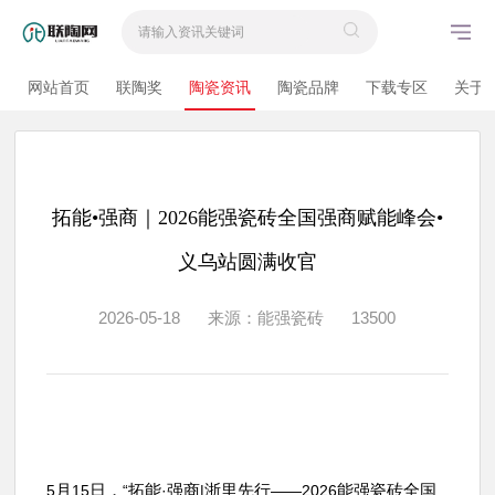
网站首页
联陶奖
陶瓷资讯
陶瓷品牌
下载专区
关于
拓能•强商｜2026能强瓷砖全国强商赋能峰会•
义乌站圆满收官
2026-05-18
来源：能强瓷砖
13500
月
日，
拓能
强商
浙里先行
能强瓷砖全国
5
15
“
·
|
——2026