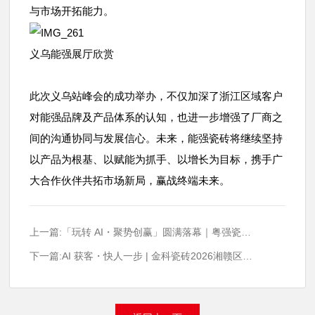
与市场开拓能力。
义乌能强展厅欣赏
此次义乌站峰会的成功举办，不仅加深了浙江区域客户
对能强品牌及产品体系的认知，也进一步增强了厂商之
间的沟通协同与发展信心。未来，能强瓷砖将继续坚持
以产品为根基、以赋能为抓手、以增长为目标，携手广
大合作伙伴共拓市场新局，赢战终端未来。
上一篇:「玩转 AI・聚势创赢」圆满落幕｜粤强瓷砖郑州区域峰会，聚力华中再启新程！
下一篇:AI 获客・快人一步 | 金科瓷砖2026湘赣区域状元峰会圆满落幕