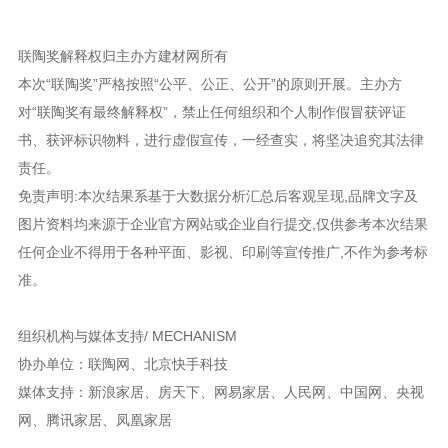
牌产品、全国用户满意产品、三星级绿色建材评价标识、中国环保产品认
法人：
霍树勋
证等荣誉。并于2016年，签约“女神”柳岩作为品牌代言人，将品牌再度升
级。
联陶奖解释权归主办方建材网所有
网址：
http://www.junchengtc.com
本次“
联陶奖
”严格按照“公平、公正、公开”的原则开展。主办方
诚信
优质
十大
对“
联陶奖
有最终解释权”，禁止任何组织和个人制作假冒获评证
书、获评标识物料，进行虚假宣传，一经查实，将坚决追究其法律
大品牌
著名商标
驰名保护
责任。
免责声明:本次结果系基于大数据分析汇总后客观呈现,品牌文字及
图片资料均来源于企业官方网站或企业自行提交,仅供参考本次结果
任何企业不得用于各种平面、影视、印刷等宣传推广,不作为参考标
准。
组织机构与媒体支持/ MECHANISM
协办单位：联陶网、北京快手科技
媒体支持：新浪家居、房天下、网易家居、人民网、中国网、央视
网、腾讯家居、凤凰家居