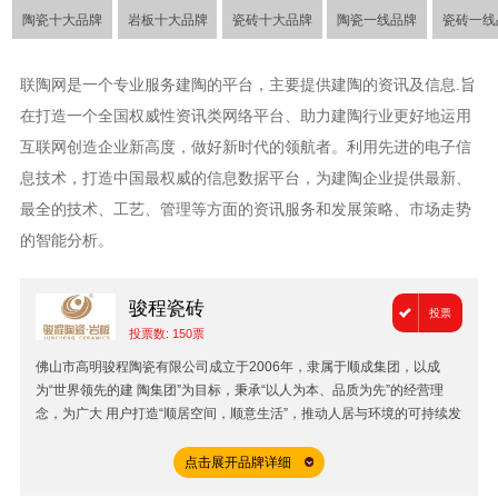
陶瓷十大品牌
岩板十大品牌
瓷砖十大品牌
陶瓷一线品牌
瓷砖一线
联陶网是一个专业服务建陶的平台，主要提供建陶的资讯及信息.旨
在打造一个全国权威性资讯类网络平台、助力建陶行业更好地运用
互联网创造企业新高度，做好新时代的领航者。利用先进的电子信
息技术，打造中国最权威的信息数据平台，为建陶企业提供最新、
最全的技术、工艺、管理等方面的资讯服务和发展策略、市场走势
的智能分析。
骏程瓷砖
投票
投票数:
150
票
佛山市高明骏程陶瓷有限公司成立于2006年，隶属于顺成集团，以成
为“世界领先的建 陶集团”为目标，秉承“以人为本、品质为先”的经营理
念，为广大 用户打造“顺居空间，顺意生活”，推动人居与环境的可持续发
展。自成立以来，骏程陶瓷一直坚持工匠精神，致力打造中国好瓷砖品
发源地：
佛山市
牌，先后与意大利萨克米、西班牙陶利西和西斯特姆等多家国外陶瓷配套
点击
展开
品牌详细
公司达成战略合作，并凭借优质的产品和服务，先后荣获中国陶瓷行业名
创立时间：
2006