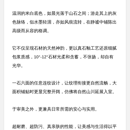
温润的米白底色，如晨光落于山石之间；游走其上的灰
色脉络，似水墨轻洇，亦如风痕流转，在静谧中铺陈出
高级而从容的格调。
它不仅呈现石材的天然神韵，更以真石釉工艺还原细腻
包浆质感，
石材光柔和含蓄，不张扬，却自有
10°-12°
光华。
一石六面的任意连纹设计，让纹理衔接更自然流畅，大
面积铺贴时更显完整开阔，仿佛将自然山川延展入室。
于审美之外，更兼具日常所需的安心与实用。
超耐磨、超防污、真亲肤的性能，让美感与生活得以平