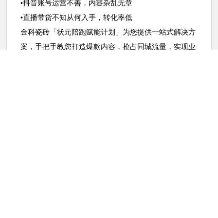
抖音账号运营不善，内容杂乱无章
•
直播带货不知从何入手，转化率低
•
金科瓷砖「状元陪跑赋能计划」为您提供一站式解决方
案，手把手教您打造爆款内容，抢占同城流量，实现业
绩倍增！每延迟一天，可能就错过
个精准客户，早行
N
动早受益，让业绩增长马上显现！
上一篇:聚力共赢，赋能未来 | “金科状元养成攻略”粤东区域交流会成功举办！
下一篇:金科瓷砖签署行业质量公约，以状元品质捍卫广东制造金字招牌！
返回上一页