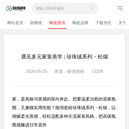
网站首页
联陶奖
陶瓷资讯
陶瓷品牌
下载专区
关于
遇见多元家装美学 | 珍珠绒系列・松烟
2026-05-25
来源：能强瓷砖
13298
家，是风格与质感的双向奔赴。想要温柔治愈的居家氛
围，又兼顾实用性能？能强瓷砖珍珠绒系列・松烟，以
细腻柔光质感，轻松适配多种主流家装风格，把高级氛
围感搬进日常居所