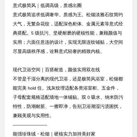
意式极简风｜低调高级，质感出圈
意式极简追求低调奢华、质感为王。松烟淡雅石纹简约
大气，无繁杂花纹，适配深色柜体、金属元素等意式经
典搭配。
级抗污、坚硬耐磨的硬核性能，兼顾颜值与
5
实用；六面任意连的设计，实现无限连纹铺贴，大空间
尽显高级秩序感，诠释意式轻奢的精致内核。
现代卫浴空间｜百搭耐造，颜值实用双在线
不管是干湿分离的现代卫浴，还是极简风浴室，松烟都
能完美
住。浅灰纹理适配各类浴室柜、五金件，
hold
子母配套规格适配墙地一体铺贴。双
吸水、纳米防污
0
特性，防潮耐脏、一擦即净，告别卫浴潮湿污渍困扰，
兼顾美观与实用性。
————————
能强珍珠绒・松烟｜硬核实力加持美好家