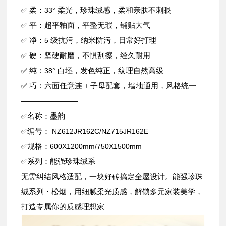
柔：
柔光，珍珠绒感，柔和亲肤不刺眼
✅
33°
平：超平釉面，平整无瑕，铺贴大气
✅
净：
级抗污，纳米防污，日常好打理
✅
5
硬：坚硬耐磨，不惧刮擦，经久耐用
✅
纯：
白坯，发色纯正，纹理自然高级
✅
38°
巧：六面任意连
子母配套，墙地通用，风格统一
✅
+
————————
名称：墨韵
✅
编号：
✅
NZ612JR162C/NZ715JR162E
规格：
✅
600X1200mm/750X1500mm
系列：能强珍珠绒系
✅
无需纠结风格适配，一块好砖搞定全屋设计。能强珍珠
绒系列・松烟，用细腻柔光质感，解锁多元家装美学，
打造专属你的质感理想家