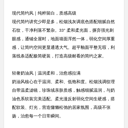
现代简约风｜纯粹留白，质感高级
现代简约讲究少即是多，松烟浅灰调底色搭配细腻自然
石纹，干净利落不繁杂。
柔和柔光面，摒弃强光刺
33°
眼感，通铺全屋时，地面墙面浑然一体，弱化空间厚重
感，让简约空间更显通透大气。超平釉面平整无瑕，利
落线条适配极简硬装，打造高级耐看的简约之家。
轻奢奶油风｜温润柔和，治愈感拉满
奶油风核心在于温润、柔和、低饱和度。松烟浅调纹理
自带温柔滤镜，珍珠绒亲肤质感，触感细腻温润，与奶
油色系软装完美适配。柔光漫反射弱化空间生硬感，搭
配软装、灯光，营造慵懒松弛的居家氛围，高级不张
扬，治愈每一个日常瞬间。