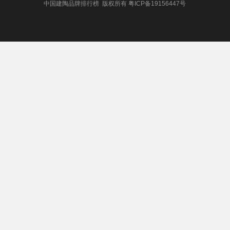
中国建陶品牌排行榜 版权所有
粤ICP备19156447号