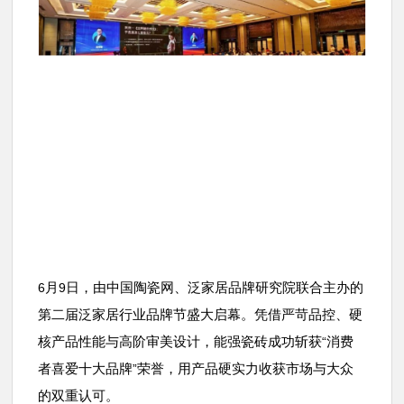
月
日，由中国陶瓷网、泛家居品牌研究院联合主办的
6
9
第二届泛家居行业品牌节盛大启幕。凭借严苛品控、硬
核产品性能与高阶审美设计，能强瓷砖成功斩获
消费
“
者喜爱十大品牌
荣誉，用产品硬实力收获市场与大众
”
的双重认可。