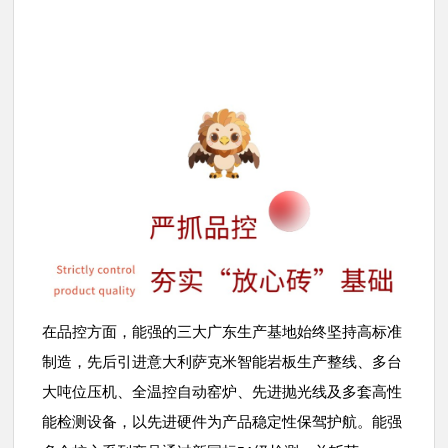
在品控方面，能强的三大广东生产基地始终坚持高标准
制造，先后引进意大利萨克米智能岩板生产整线、多台
大吨位压机、全温控自动窑炉、先进抛光线及多套高性
能检测设备，以先进硬件为产品稳定性保驾护航。能强