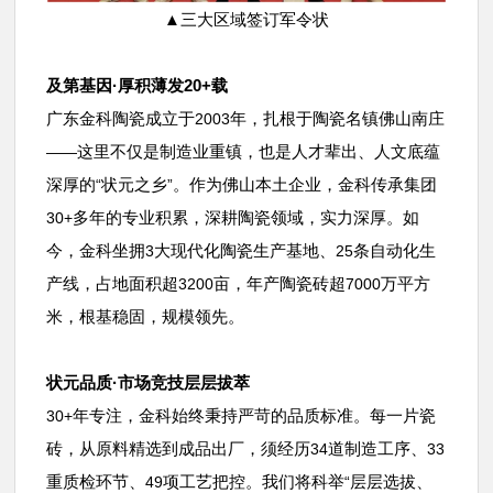
▲三大区域签订军令状
及第基因
·
厚积薄发
20+
载
广东金科陶瓷成立于
年，扎根于陶瓷名镇佛山南庄
2003
这里不仅是制造业重镇，也是人才辈出、人文底蕴
——
深厚的
状元之乡
。作为佛山本土企业，金科传承集团
“
”
多年的专业积累，深耕陶瓷领域，实力深厚。如
30+
今，金科坐拥
大现代化陶瓷生产基地、
条自动化生
3
25
产线，占地面积超
亩，年产陶瓷砖超
万平方
3200
7000
米，根基稳固，规模领先。
状元品质
·
市场竞技层层拔萃
年专注，金科始终秉持严苛的品质标准。每一片瓷
30+
砖，从原料精选到成品出厂，须经历
道制造工序、
34
33
重质检环节、
项工艺把控。我们将科举
层层选拔、
49
“