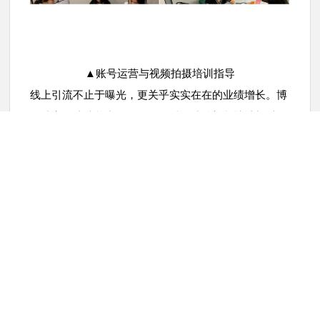
▲账号运营与视频拍摄培训指导
线上引流不止于曝光，更关乎实实在在的业绩增长。博
白站点的成绩单直观体现了金科瓷砖总部帮扶计划对终
端运营能力的实质提升。如果你也希望提升门店线上竞
争力、加速销量增长，欢迎加入金科瓷砖「状元陪跑赋
能帮扶计划」，共同开启增长新篇章！
上一篇:陶博会必看！四大花砖系列演绎空间美学新风向
下一篇:我宣布：这款瓷砖是高级感浴室完美的垫脚石！