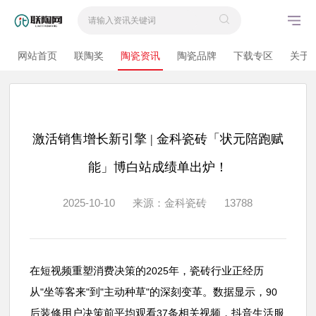
网站首页
联陶奖
陶瓷资讯
陶瓷品牌
下载专区
关于
激活销售增长新引擎 | 金科瓷砖「状元陪跑赋
能」博白站成绩单出炉！
2025-10-10
来源：金科瓷砖
13788
在短视频重塑消费决策的
年，瓷砖行业正经历
2025
从
坐等客来
到
主动种草
的深刻变革。数据显示，
"
"
"
"
90
后装修用户决策前平均观看
条相关视频，抖音生活服
37