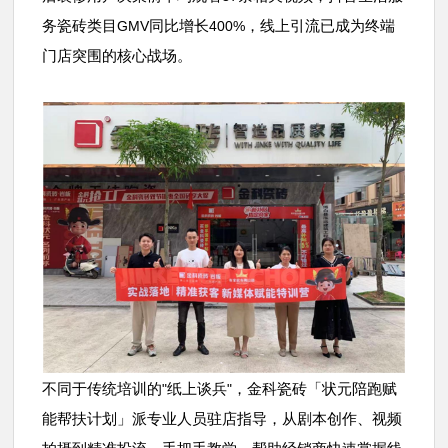
务瓷砖类目
同比增长
，线上引流已成为终端
GMV
400%
门店突围的核心战场。
不同于传统培训的
纸上谈兵
，金科瓷砖「状元陪跑赋
"
"
能帮扶计划」派专业人员驻店指导，从剧本创作、视频