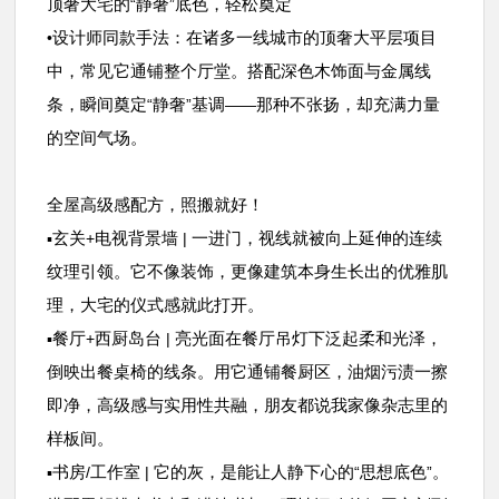
顶奢大宅的
静奢
底色，轻松奠定
“
”
设计师同款手法：在诸多一线城市的顶奢大平层项目
•
中，常见它通铺整个厅堂。搭配深色木饰面与金属线
条，瞬间奠定
静奢
基调
那种不张扬，却充满力量
“
”
——
的空间气场。
全屋高级感配方，照搬就好！
玄关
电视背景墙
一进门，视线就被向上延伸的连续
▪️
+
|
纹理引领。它不像装饰，更像建筑本身生长出的优雅肌
理，大宅的仪式感就此打开。
餐厅
西厨岛台
亮光面在餐厅吊灯下泛起柔和光泽，
▪️
+
|
倒映出餐桌椅的线条。用它通铺餐厨区，油烟污渍一擦
即净，高级感与实用性共融，朋友都说我家像杂志里的
样板间。
书房
工作室
它的灰，是能让人静下心的
思想底色
。
▪️
/
|
“
”