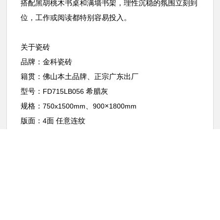
搭配黑胡桃木书桌和满墙书架，理性沉稳的氛围立刻到
位，工作或阅读都特别容易投入。
关于瓷砖
品牌：金科瓷砖
籍贯：佛山本土品牌、正宗广东出厂
型号：
希腊灰
FD715LB056
规格：
、
×
750x1500mm
900
1800mm
版面：
面 任意连纹
4
你想用这款「希腊灰」装点家里哪个角落？
评论区一起聊聊理想家的模样吧！
上一篇:状元之光，照见未来 | 金科瓷砖2025年度回顾
下一篇:状元上新 | 揭秘高级感玄机，真相藏在这款花砖里