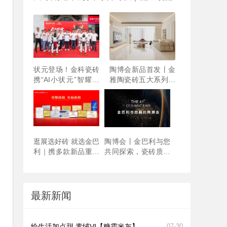
力，鉴证瓷砖一代宗师硬实力
状元登场！金科瓷砖
陶博会新品首发丨金
携“AI小状元”智耀佛
雅陶瓷砖五大系列惊
山陶博会
艳登场！
逛展选好砖 就选金巴
陶博会丨金巴利与您
利｜携多款新品重磅
共同探索，瓷砖质感
亮相陶博会！
美学
最新新闻
给生活加点甜 素绒VI【糖霜米灰】
07-30