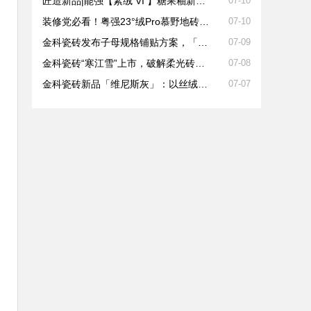
匠造新品|能强【素绒 VI 】糖果釉新品上市
07-10
装修党必看！粤强23°绒Pro慕野地砖的搭配公式
07-10
金科瓷砖发布子母规格铺贴方案，「菱花白」解锁全屋同色新思路
07-09
金科瓷砖“寒江雪”上市，破解柔光砖消费痛点
07-08
金科瓷砖新品「维尼斯灰」：以丝绒质感重构家居美学
07-07