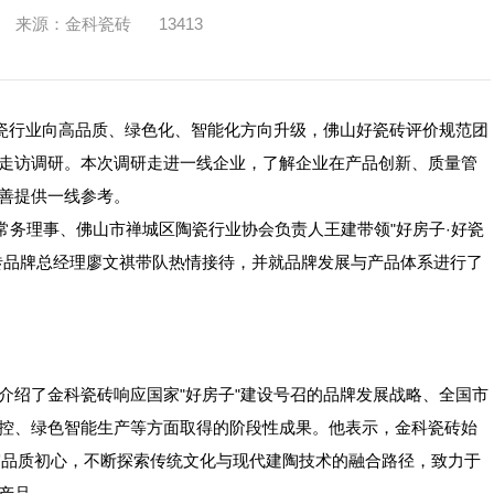
来源：金科瓷砖
13413
瓷行业向高品质、绿色化、智能化方向升级，佛山好瓷砖评价规范团
走访调研。本次调研走进一线企业，了解企业在产品创新、质量管
善提供一线参考。
常务理事、佛山市禅城区陶瓷行业协会负责人王建带领
好房子
好瓷
"
·
砖品牌总经理廖文祺带队热情接待，并就品牌发展与产品体系进行了
介绍了金科瓷砖响应国家
好房子
建设号召的品牌发展战略、全国市
"
"
控、绿色智能生产等方面取得的阶段性成果。他表示，金科瓷砖始
守品质初心，不断探索传统文化与现代建陶技术的融合路径，致力于
产品。