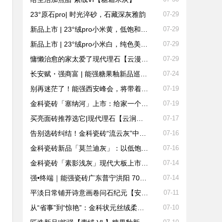
23°原石pro| 时光淬砂，石藏深灰雅韵
07-29
新品上市 | 23°绒pro小米黄，低饱和的质感疗愈空间
07-29
新品上市 | 23°绒pro小米白，纯色美学诠释空间高级感
07-29
慵懒治愈的家太爱了现代理石【云漫浅砂】
07-29
长安赋・强商富 | 能强糖果釉新品巡回发布暨西安赋能峰会圆满收官！
07-24
别再迷茫了！能强西安峰会，将带着风口爆款而来，给你终端破局的全部答案
07-19
金科瓷砖「塞纳河」上市：给家一个会“呼吸”的空间
07-19
买亮面砖推荐选它|现代理石【云涧素影】
07-17
告别选砖纠结！金科瓷砖“流云灰”中板适配多元家居场景
07-16
金科瓷砖新品「莫兰迪灰」：以低饱和美学重构家居空间质感
07-16
金科瓷砖「素影浅灰」现代大板上市，定义空间高级感
07-14
强•终端｜能强瓷砖广东普宁洪阳 700㎡旗舰新店赏析
07-14
平淡日常铺开诗意画卷问石纪元【安格拉】
07-11
从“省事”到“惊艳”：金科状元丝绒柔光砖引领家居品质升级
07-10