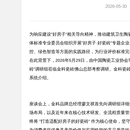
2026-05-30
为响应建设
好房子
相关导向精神，推动建筑卫生陶
"
"
体标准专业委员会组织开展
好房子
好瓷砖
专题企业
"
·
"
控、绿色智造等方面的实践路径，为行业评价标准完
在此背景下，
年
月
日，由中国陶瓷工业协会
2026
5
29
砖
调研组莅临金科瓷砖佛山总部考察调研。金科瓷
"
系统介绍。
座谈会上，金科品牌总经理廖文祺首先向调研组详细
场布局，以及近年来在核心技术研发、全流程质量管
终将
打造适配好房子的好瓷砖
作为核心使命，坚
"
"
为消费者提供兼具美学价值与实用性能的高品质瓷砖