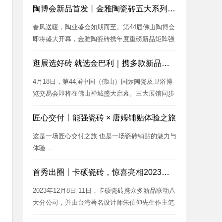
陶博会新品首发丨金雅陶瓷砖五大系列惊艳登场！
春风送暖，陶业盛会如期而至。第44届佛山陶博会
即将盛大开幕，金雅陶瓷砖携年度重磅新品矩阵强
势来袭，为全球客商和设计...
逛展选好砖 就选金巴利｜携多款新品重磅亮相陶博会！
4月18日，第44届中国（佛山）国际陶瓷及卫浴博
览交易会即将在佛山禅城盛大启幕。三大展馆同步
开放，800+陶瓷卫浴...
匠心交付丨能强瓷砖 × 唐姆铺贴体验之旅
这是一场匠心交付之旅 也是一场瓷砖铺贴的魅力与
体验 ...
首秀出圈丨卡硕瓷砖，惊喜亮相2023广州设计周
2023年12月8日-11日，卡硕瓷砖携众多新品联动八
大分公司，并由台湾著名设计师朱伯仰先生作主笔
设...