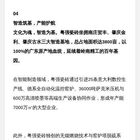
04
智造筑基，产能护航
文化为魂，智造为基。粤强瓷砖坐拥南庄贺丰、肇庆金
利、肇庆古水三大智造基地，总占地面积达
亩，以
3800
的广东原产地血统，延续着岭南精工的百年基
100%
因。
在智能制造领域，粤强瓷砖通过引进
条意大利数控生
25
产线、德系全自动化温控窑炉、
吨萨克米压机与
36000
万高清喷墨等高端生产设备协同作业，形成年产能
600
万㎡的大型企业。
7000
此外，粤强瓷砖独创的无烟燃烧技术与窑炉塔脱硫系