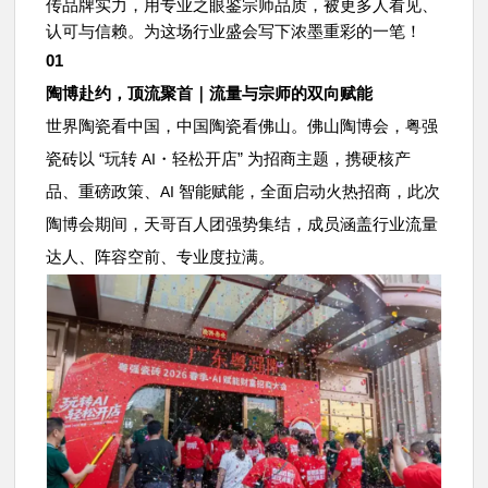
传品牌实力，用专业之眼鉴宗师品质，被更多人看见、
认可与信赖。为这场行业盛会写下浓墨重彩的一笔！
01
陶博赴约，顶流聚首｜流量与宗师的双向赋能
世界陶瓷看中国，中国陶瓷看佛山。佛山陶博会，粤强
瓷砖以 “玩转
・轻松开店” 为招商主题，携硬核产
AI
品、重磅政策、
智能赋能，全面启动火热招商，此次
AI
陶博会期间，天哥百人团强势集结，成员涵盖行业流量
达人、阵容空前、专业度拉满。