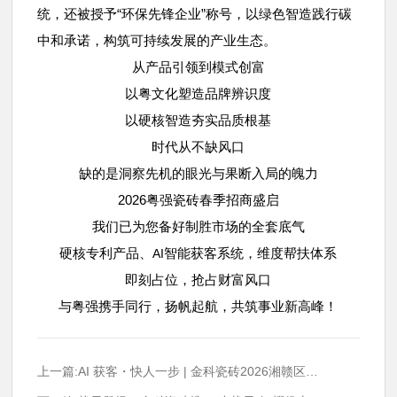
统，还被授予“环保先锋企业”称号，以绿色智造践行碳
中和承诺，构筑可持续发展的产业生态。
从产品引领到模式创富
以粤文化塑造品牌辨识度
以硬核智造夯实品质根基
时代从不缺风口
缺的是洞察先机的眼光与果断入局的魄力
2026粤强瓷砖春季招商盛启
我们已为您备好制胜市场的全套底气
硬核专利产品、
智能获客系统，维度帮扶体系
AI
即刻占位，抢占财富风口
与粤强携手同行，扬帆起航，共筑事业新高峰！
上一篇:AI 获客・快人一步 | 金科瓷砖2026湘赣区域状元峰会圆满落幕