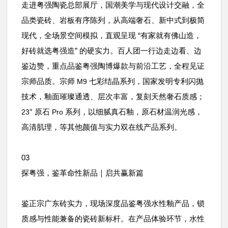
走进粤强陶瓷总部展厅，国潮美学与现代设计交融，全
品类瓷砖、岩板有序陈列，从高端奢石、新中式到极简
现代，全场景空间模拟，直观呈现 “有家就有佛山造，
好砖就选粤强造” 的硬实力。百人团一行边走边看、边
鉴边赞，重点品鉴粤强陶博爆款与前沿工艺，全程见证
宗师品质。宗师
七彩结晶系列，国家发明专利闪抛
M9
技术，釉面璀璨通透、层次丰富，复刻天然奢石质感；
° 原石
系列，以细腻真石釉，原石材温润光感，
23
Pro
高清肌理，等其他颜值与实力双在线产品系列。
03
探粤强，鉴革命性新品｜启共赢新篇
鉴正宗广东砖实力，现场深度品鉴粤强水性釉产品，锁
质感与性能兼备的瓷砖新标杆。在产品体验环节，水性