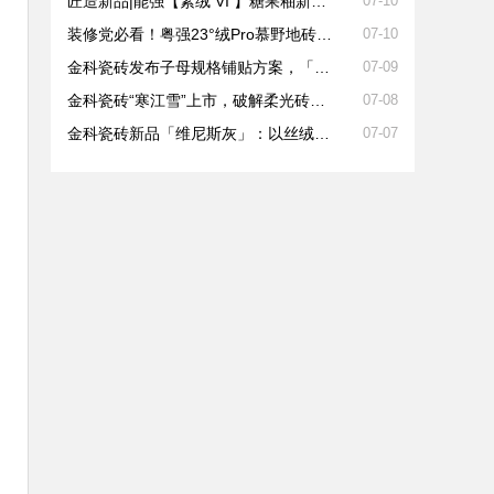
匠造新品|能强【素绒 VI 】糖果釉新品上市
07-10
装修党必看！粤强23°绒Pro慕野地砖的搭配公式
07-10
金科瓷砖发布子母规格铺贴方案，「菱花白」解锁全屋同色新思路
07-09
金科瓷砖“寒江雪”上市，破解柔光砖消费痛点
07-08
金科瓷砖新品「维尼斯灰」：以丝绒质感重构家居美学
07-07