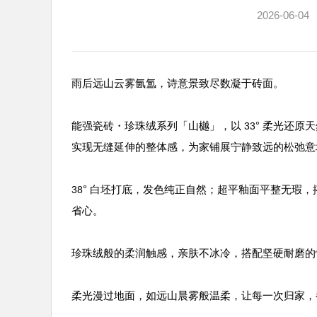
2026-06-04
雨后远山云雾氤氲，诗意景致尽数凝于砖面。
能强瓷砖・珍珠绒系列「山樾」，以
° 柔光还原
33
实现无缝延伸的整体感，为家铺展宁静致远的松弛意
° 白坯打底，发色纯正自然；超平釉面平整无瑕，
38
省心。
珍珠绒般的柔润触感，亲肤不冰冷，搭配坚硬耐磨的
柔光漫过地面，如远山晨雾般温柔，让每一次归家，