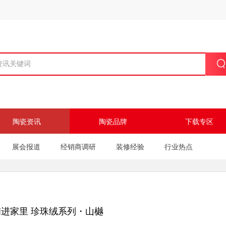
陶瓷资讯
陶瓷品牌
下载专区
展会报道
经销商调研
装修经验
行业热点
进家里 珍珠绒系列・山樾