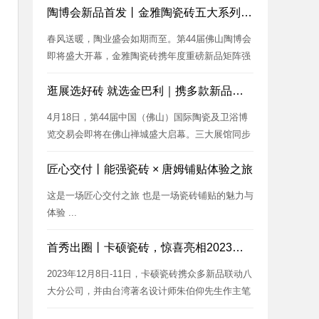
陶博会新品首发丨金雅陶瓷砖五大系列惊艳登场！
春风送暖，陶业盛会如期而至。第44届佛山陶博会
即将盛大开幕，金雅陶瓷砖携年度重磅新品矩阵强
势来袭，为全球客商和设计...
逛展选好砖 就选金巴利｜携多款新品重磅亮相陶博会！
4月18日，第44届中国（佛山）国际陶瓷及卫浴博
览交易会即将在佛山禅城盛大启幕。三大展馆同步
开放，800+陶瓷卫浴...
匠心交付丨能强瓷砖 × 唐姆铺贴体验之旅
这是一场匠心交付之旅 也是一场瓷砖铺贴的魅力与
体验 ...
首秀出圈丨卡硕瓷砖，惊喜亮相2023广州设计周
2023年12月8日-11日，卡硕瓷砖携众多新品联动八
大分公司，并由台湾著名设计师朱伯仰先生作主笔
设...