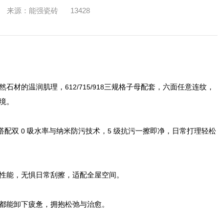
来源：能强瓷砖
13428
天然石材的温润肌理，
三规格子母配套，六面任意连纹，
612/715/918
境。
搭配双
吸水率与纳米防污技术，
级抗污一擦即净，日常打理轻松
0
5
性能，无惧日常刮擦，适配全屋空间。
都能卸下疲惫，拥抱松弛与治愈。