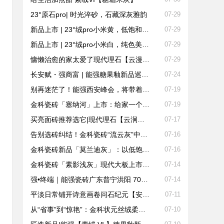
23°原石pro| 时光淬砂，石藏深灰雅韵
07-29
新品上市 | 23°绒pro小米黄，低饱和的质感疗愈空间
07-29
新品上市 | 23°绒pro小米白，纯色美学诠释空间高级感
07-29
慵懒治愈的家太爱了现代理石【云漫浅砂】
07-29
长安赋・强商富 | 能强糖果釉新品巡回发布暨西安赋能峰会圆满收官！
07-24
别再迷茫了！能强西安峰会，将带着风口爆款而来，给你终端破局的全部答案
07-19
金科瓷砖「塞纳河」上市：给家一个会“呼吸”的空间
07-19
买亮面砖推荐选它|现代理石【云涧素影】
07-17
告别选砖纠结！金科瓷砖“流云灰”中板适配多元家居场景
07-16
金科瓷砖新品「莫兰迪灰」：以低饱和美学重构家居空间质感
07-16
金科瓷砖「素影浅灰」现代大板上市，定义空间高级感
07-14
强•终端｜能强瓷砖广东普宁洪阳 700㎡旗舰新店赏析
07-14
平淡日常铺开诗意画卷问石纪元【安格拉】
07-11
从“省事”到“惊艳”：金科状元丝绒柔光砖引领家居品质升级
07-10