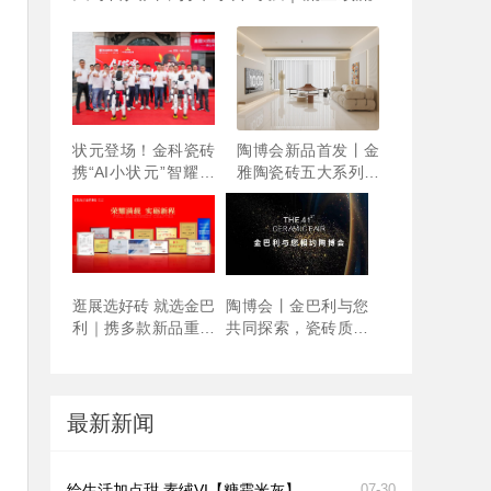
力，鉴证瓷砖一代宗师硬实力
状元登场！金科瓷砖
陶博会新品首发丨金
携“AI小状元”智耀佛
雅陶瓷砖五大系列惊
山陶博会
艳登场！
逛展选好砖 就选金巴
陶博会丨金巴利与您
利｜携多款新品重磅
共同探索，瓷砖质感
亮相陶博会！
美学
最新新闻
给生活加点甜 素绒VI【糖霜米灰】
07-30