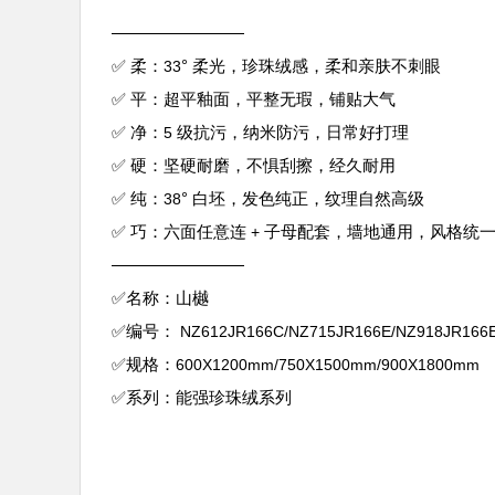
————————
✅ 柔：
° 柔光，珍珠绒感，柔和亲肤不刺眼
33
✅ 平：超平釉面，平整无瑕，铺贴大气
✅ 净：
级抗污，纳米防污，日常好打理
5
✅ 硬：坚硬耐磨，不惧刮擦，经久耐用
✅ 纯：
° 白坯，发色纯正，纹理自然高级
38
✅ 巧：六面任意连
子母配套，墙地通用，风格统
+
————————
✅名称：山樾
✅编号：
NZ612JR166C/NZ715JR166E/NZ918JR166
✅规格：
600X1200mm/750X1500mm/900X1800mm
✅系列：能强珍珠绒系列